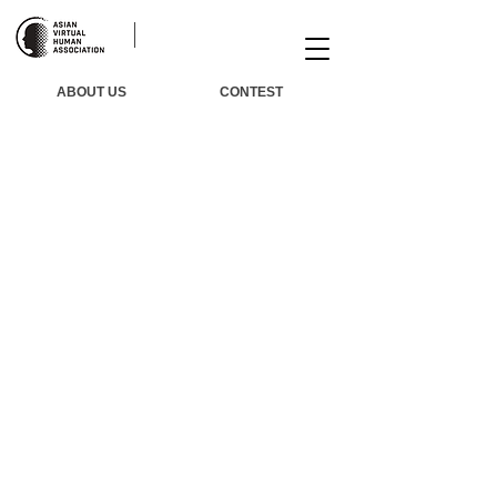
ABOUT US
CONTEST
Winners​
​Agenda
​Judge
Awards
Resources
​Trai
ning
​About Us