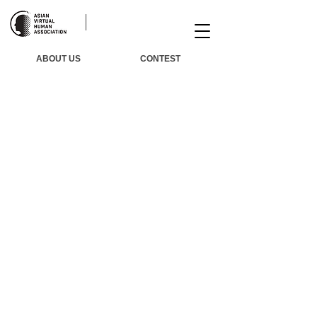
ABOUT US
CONTEST
Winners
Agenda
Judge
Awards
Training
About Us
FAQ