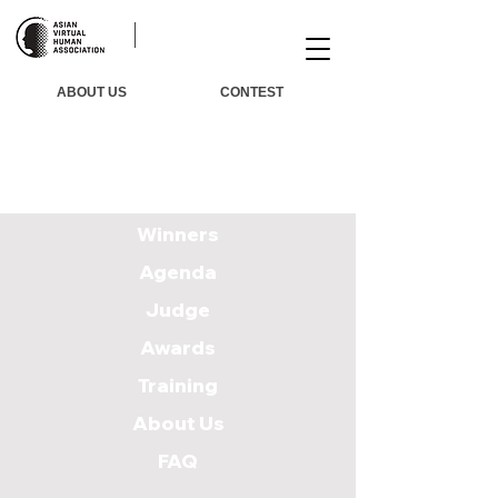
ABOUT US
CONTEST
Winners
Agenda
Judge
Awards
Training
About Us
FAQ