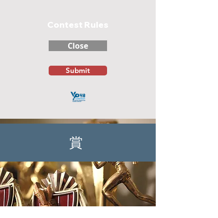
Contest Rules
Close
Submit
賞